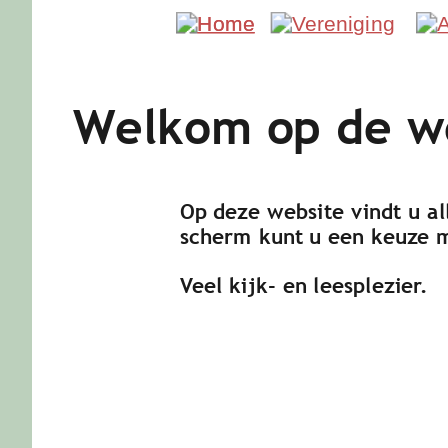
Welkom op de we
                Op deze website vindt 
                scherm kunt u een keuz
                Veel kijk- en leesplezier. 