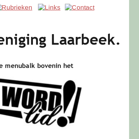
eniging Laarbeek.
n de menubalk bovenin het 